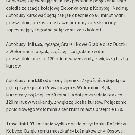
Bankowej zapewniając m.in. bezpośrednie połączenie tego
osiedla ze stacją kolejową Zielonka oraz z Kobyłką i Nadmą.
Autobusy kursować będą tak jak obecnie co 60 minut w dni
powszednie, pozostanie także poranny kurs skrócony
zapewniający dogodne połączenie ze szkołami.
Autobusy linii
L35
, łączącej Stare i Nowe Grabie oraz Duczki
z Wołominem pojadą częściej – co godzinę w dni
powszednie oraz co 120 minut w weekendy, z większą liczbą
kursów.
Autobusy linii
L36
od strony Lipinek i Zagościńca dojadą do
pętli przy Szpitalu Powiatowym w Wołominie. Będą
kursowały częściej, co 60 minut w dni powszednie oraz co
120 minut w weekendy, z większą liczbą kursów. Połączenie
południowego Wołomina z centrum miasta przejmie L38.
Trasa linii
L37
zostanie wydłużona do przystanku Kościół w
Kobyłce. Dzięki temu mieszkańcy Leśniakowizny, Ossowa i