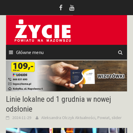
Przeskocz
do
treści
Główne menu
Linie lokalne od 1 grudnia w nowej
odsłonie
2024-11-29
Aleksandra Olczyk
Aktualności
,
Powiat
,
slider