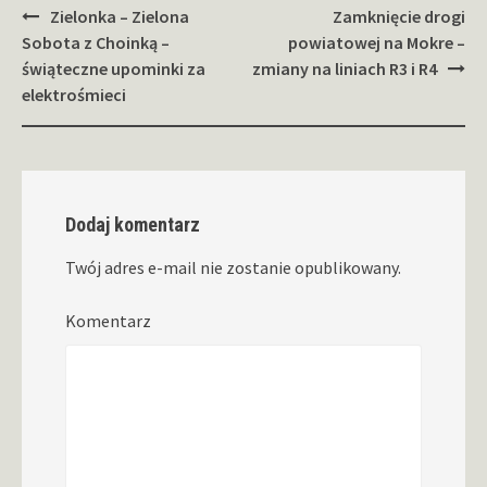
Zobacz
Zielonka – Zielona
Zamknięcie drogi
wpisy
Sobota z Choinką –
powiatowej na Mokre –
świąteczne upominki za
zmiany na liniach R3 i R4
elektrośmieci
Dodaj komentarz
Twój adres e-mail nie zostanie opublikowany.
Komentarz