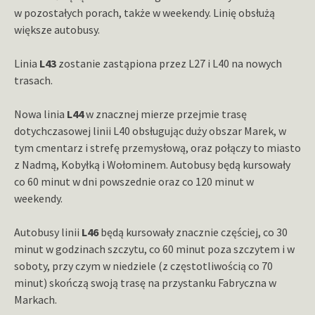
w pozostałych porach, także w weekendy. Linię obsłużą
większe autobusy.
Linia
L43
zostanie zastąpiona przez L27 i L40 na nowych
trasach.
Nowa linia
L44
w znacznej mierze przejmie trasę
dotychczasowej linii L40 obsługując duży obszar Marek, w
tym cmentarz i strefę przemysłową, oraz połączy to miasto
z Nadmą, Kobyłką i Wołominem. Autobusy będą kursowały
co 60 minut w dni powszednie oraz co 120 minut w
weekendy.
Autobusy linii
L46
będą kursowały znacznie częściej, co 30
minut w godzinach szczytu, co 60 minut poza szczytem i w
soboty, przy czym w niedziele (z częstotliwością co 70
minut) skończą swoją trasę na przystanku Fabryczna w
Markach.