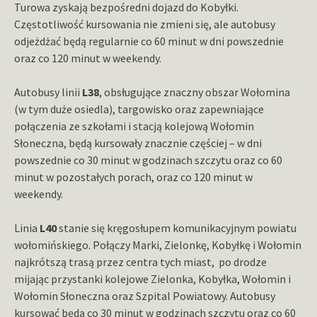
Turowa zyskają bezpośredni dojazd do Kobyłki.
Częstotliwość kursowania nie zmieni się, ale autobusy
odjeżdżać będą regularnie co 60 minut w dni powszednie
oraz co 120 minut w weekendy.
Autobusy linii
L38
, obsługujące znaczny obszar Wołomina
(w tym duże osiedla), targowisko oraz zapewniające
połączenia ze szkołami i stacją kolejową Wołomin
Słoneczna, będą kursowały znacznie częściej – w dni
powszednie co 30 minut w godzinach szczytu oraz co 60
minut w pozostałych porach, oraz co 120 minut w
weekendy.
Linia
L40
stanie się kręgosłupem komunikacyjnym powiatu
wołomińskiego. Połączy Marki, Zielonkę, Kobyłkę i Wołomin
najkrótszą trasą przez centra tych miast, po drodze
mijając przystanki kolejowe Zielonka, Kobyłka, Wołomin i
Wołomin Słoneczna oraz Szpital Powiatowy. Autobusy
kursować będą co 30 minut w godzinach szczytu oraz co 60