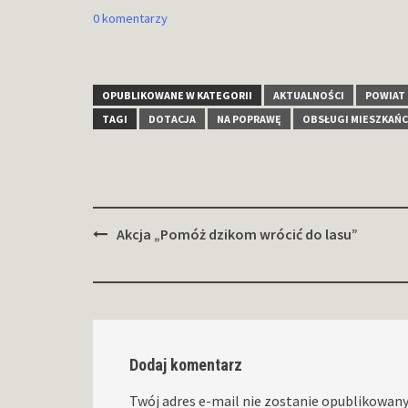
0 komentarzy
OPUBLIKOWANE W KATEGORII
AKTUALNOŚCI
POWIAT
TAGI
DOTACJA
NA POPRAWĘ
OBSŁUGI MIESZKAŃ
Zobacz
Akcja „Pomóż dzikom wrócić do lasu”
wpisy
Dodaj komentarz
Twój adres e-mail nie zostanie opublikowany