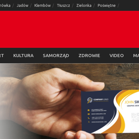
rówka
Jadów
Klembów
Tłuszcz
Zielonka
Poświętne
RT
KULTURA
SAMORZĄD
ZDROWIE
VIDEO
M