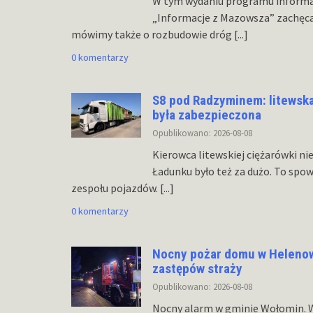
W tym wydaniu programu inform
„Informacje z Mazowsza” zachęc
mówimy także o rozbudowie dróg
[...]
0 komentarzy
S8 pod Radzyminem: litewska
była zabezpieczona
Opublikowano: 2026-08-08
Kierowca litewskiej ciężarówki n
Ładunku było też za dużo. To spo
zespołu pojazdów.
[...]
0 komentarzy
Nocny pożar domu w Helenowie
zastępów straży
Opublikowano: 2026-08-08
Nocny alarm w gminie Wołomin. W p