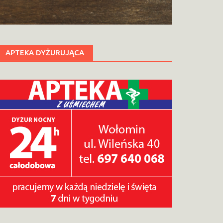
APTEKA DYŻURUJĄCA