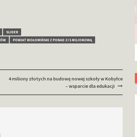
SLIDER
CÓW
POWIAT WOŁOMIŃSKI Z PONAD 2 I 5 MILIONOWĄ
4 miliony złotych na budowę nowej szkoły w Kobyłce
– wsparcie dla edukacji
.