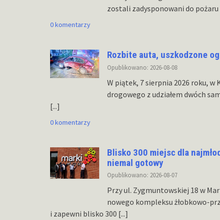
zostali zadysponowani do pożar
0 komentarzy
Rozbite auta, uszkodzone og
Opublikowano: 2026-08-08
W piątek, 7 sierpnia 2026 roku, w
drogowego z udziałem dwóch sam
[...]
0 komentarzy
Blisko 300 miejsc dla najmł
niemal gotowy
Opublikowano: 2026-08-07
Przy ul. Zygmuntowskiej 18 w Ma
nowego kompleksu żłobkowo-prze
i zapewni blisko 300
[...]