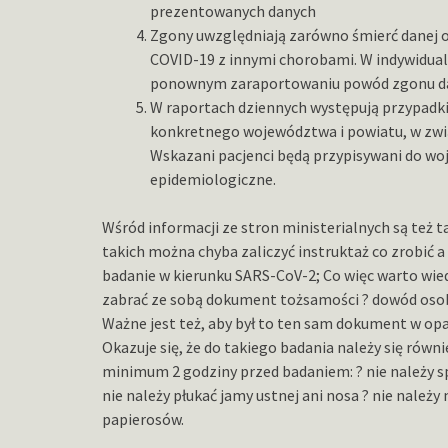
prezentowanych danych
Zgony uwzględniają zarówno śmierć danej os
COVID-19 z innymi chorobami. W indywidual
ponownym zaraportowaniu powód zgonu da
W raportach dziennych występują przypadki
konkretnego województwa i powiatu, w zwią
Wskazani pacjenci będą przypisywani do wo
epidemiologiczne.
Wśród informacji ze stron ministerialnych są też t
takich można chyba zaliczyć instruktaż co zrobić a
badanie w kierunku SARS-CoV-2; Co więc warto wied
zabrać ze sobą dokument tożsamości ? dowód osob
Ważne jest też, aby był to ten sam dokument w op
Okazuje się, że do takiego badania należy się rów
minimum 2 godziny przed badaniem: ? nie należy spo
nie należy płukać jamy ustnej ani nosa ? nie należy
papierosów.