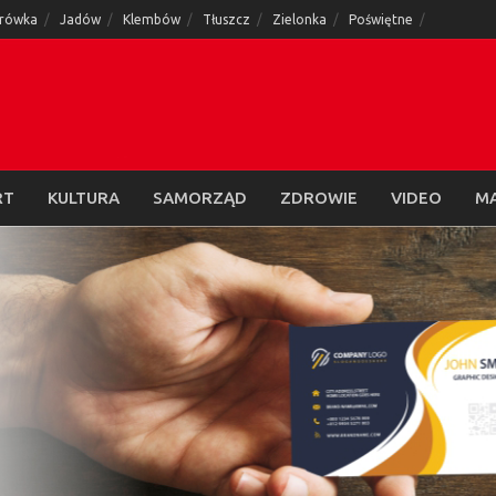
rówka
Jadów
Klembów
Tłuszcz
Zielonka
Poświętne
RT
KULTURA
SAMORZĄD
ZDROWIE
VIDEO
M