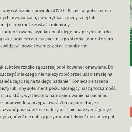
oby wyłącznie z powodu COVID-19, jak i współistnienia
nych przypadkach, po weryfikacji medycznej lub
nej osoby może zostać zmieniony.
 zaraportowania wyniku dodatniego bez przypisania do
zku z brakiem adresu pacjenta po stronie laboratorium.
jewództw i powiatów przez stacje sanitarno-
akie, które rzadko są szerzej publikowane i omawiane. Do
 szczególnie czego nie należy robić przed udaniem się na
zieć udając się na takiego badanie? Koniecznie trzeba
isty lub inny dokument poświadczający naszą tożsamość.
arciu o który wystawiono nam skierowanie na badanie.
nież odpowiednio przygotować. Warto pamiętać, że
żywać posiłków ? nie należy pić ? nie należy żuć gumy ?
 myć zębów ? nie należy przyjmować leków ? nie należy palić