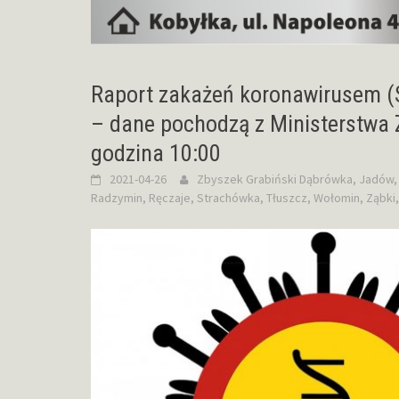
Raport zakażeń koronawirusem (
– dane pochodzą z Ministerstwa 
godzina 10:00
2021-04-26
Zbyszek Grabiński
Dąbrówka
,
Jadów
Radzymin
,
Ręczaje
,
Strachówka
,
Tłuszcz
,
Wołomin
,
Ząbki