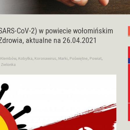
SARS-CoV-2) w powiecie wołomińskim
Zdrowia, aktualne na 26.04.2021
,
Klembów
,
Kobyłka
,
Koronawirus
,
Marki
,
Poświętne
,
Powiat
,
,
Zielonka