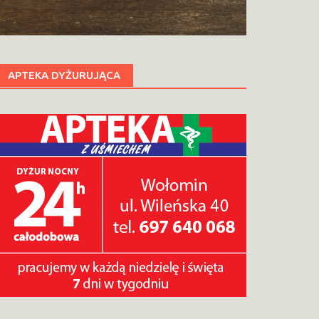
APTEKA DYŻURUJĄCA