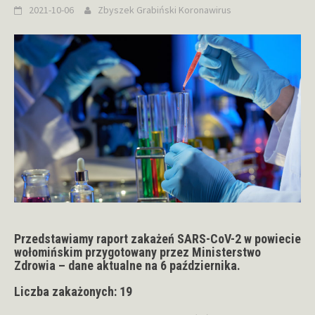
2021-10-06
Zbyszek Grabiński
Koronawirus
Przedstawiamy raport zakażeń SARS-CoV-2 w powiecie
wołomińskim przygotowany przez Ministerstwo
Zdrowia – dane aktualne na 6 października.
Liczba zakażonych: 19