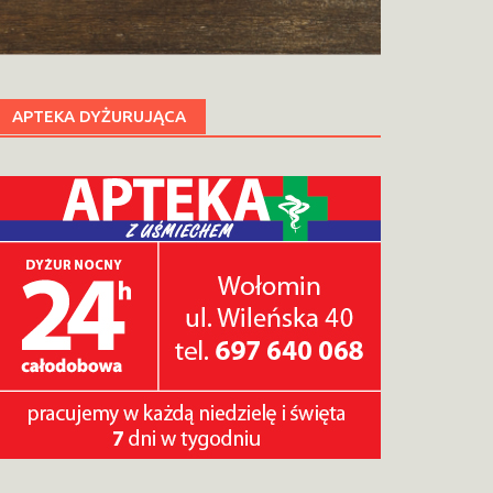
APTEKA DYŻURUJĄCA