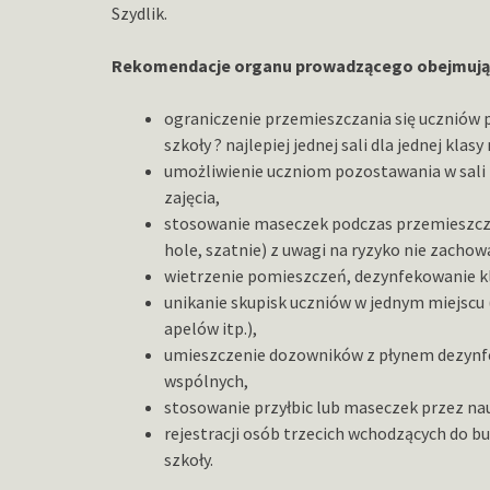
Szydlik.
Rekomendacje organu prowadzącego obejmują
ograniczenie przemieszczania się uczniów p
szkoły ? najlepiej jednej sali dla jednej klas
umożliwienie uczniom pozostawania w sali l
zajęcia,
stosowanie maseczek podczas przemieszczani
hole, szatnie) z uwagi na ryzyko nie zach
wietrzenie pomieszczeń, dezynfekowanie k
unikanie skupisk uczniów w jednym miejscu 
apelów itp.),
umieszczenie dozowników z płynem dezynfek
wspólnych,
stosowanie przyłbic lub maseczek przez nau
rejestracji osób trzecich wchodzących do 
szkoły.