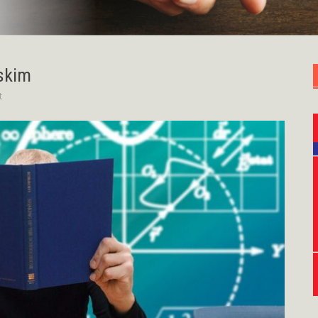
skim
t