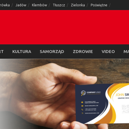
rówka
Jadów
Klembów
Tłuszcz
Zielonka
Poświętne
RT
KULTURA
SAMORZĄD
ZDROWIE
VIDEO
M