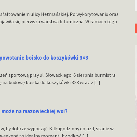
asfaltowaniem ulicy Hetmańskiej. Po wykorytowaniu oraz
ojawiła się pierwsza warstwa bitumiczna. W ramach tego
o powstanie boisko do koszykówki 3×3
eń sportową przy ul. Słowackiego. 6 sierpnia burmistrz
 na budowę boiska do koszykówki 3×3 wraz z
[...]
 może na mazowieckiej wsi?
ów, by dobrze wypocząć. Kilkugodzinny dojazd, stanie w
i weekend to idealny moment, by odkryć
[...]