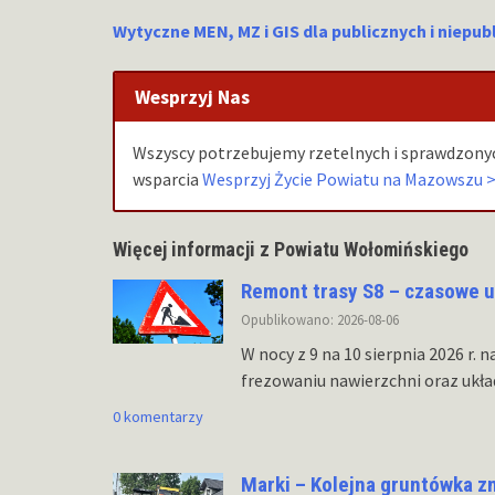
Wytyczne MEN, MZ i GIS dla publicznych i niepubl
Wesprzyj Nas
Wszyscy potrzebujemy rzetelnych i sprawdzonyc
wsparcia
Wesprzyj Życie Powiatu na Mazowszu 
Więcej informacji z Powiatu Wołomińskiego
Remont trasy S8 – czasowe u
Opublikowano: 2026-08-06
W nocy z 9 na 10 sierpnia 2026 r.
frezowaniu nawierzchni oraz ukł
0 komentarzy
Marki – Kolejna gruntówka z