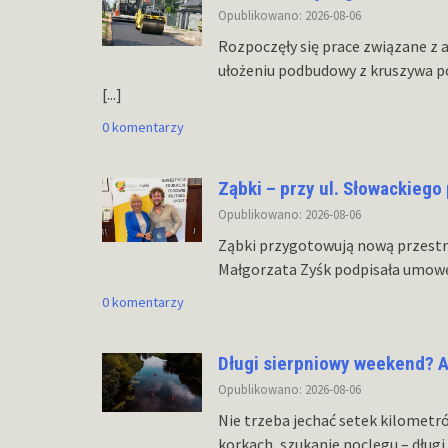
Opublikowano: 2026-08-06
Rozpoczęły się prace związane z 
ułożeniu podbudowy z kruszywa p
[...]
0 komentarzy
Ząbki – przy ul. Słowackieg
Opublikowano: 2026-08-06
Ząbki przygotowują nową przestrz
Małgorzata Zyśk podpisała umowę
0 komentarzy
Długi sierpniowy weekend? A
Opublikowano: 2026-08-06
Nie trzeba jechać setek kilometr
korkach, szukanie noclegu – dług