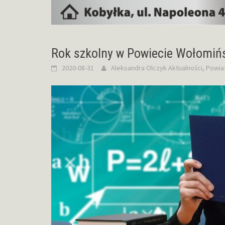
Rok szkolny w Powiecie Wołomiń
2020-08-31
Aleksandra Olczyk
Aktualności
,
Powia