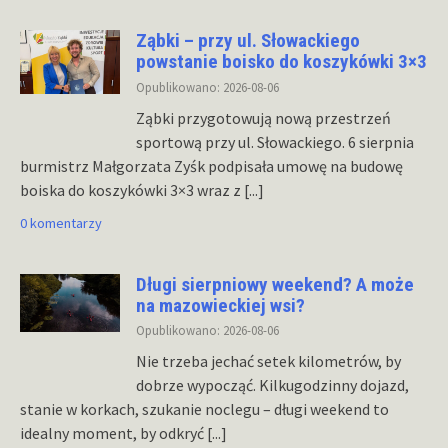
Ząbki – przy ul. Słowackiego
powstanie boisko do koszykówki 3×3
Opublikowano: 2026-08-06
Ząbki przygotowują nową przestrzeń
sportową przy ul. Słowackiego. 6 sierpnia
burmistrz Małgorzata Zyśk podpisała umowę na budowę
boiska do koszykówki 3×3 wraz z
[...]
0 komentarzy
Długi sierpniowy weekend? A może
na mazowieckiej wsi?
Opublikowano: 2026-08-06
Nie trzeba jechać setek kilometrów, by
dobrze wypocząć. Kilkugodzinny dojazd,
stanie w korkach, szukanie noclegu – długi weekend to
idealny moment, by odkryć
[...]