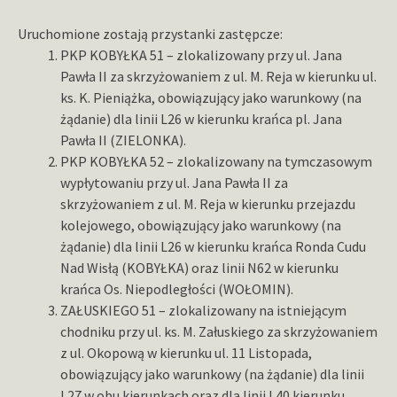
Uruchomione zostają przystanki zastępcze:
PKP KOBYŁKA 51 – zlokalizowany przy ul. Jana
Pawła II za skrzyżowaniem z ul. M. Reja w kierunku ul.
ks. K. Pieniążka, obowiązujący jako warunkowy (na
żądanie) dla linii L26
w kierunku krańca pl. Jana
Pawła II (ZIELONKA).
PKP KOBYŁKA 52 – zlokalizowany na tymczasowym
wypłytowaniu przy ul. Jana Pawła II za
skrzyżowaniem z ul. M. Reja w kierunku przejazdu
kolejowego, obowiązujący jako warunkowy (na
żądanie) dla linii L26 w kierunku krańca Ronda Cudu
Nad Wisłą (KOBYŁKA) oraz linii N62 w kierunku
krańca Os. Niepodległości (WOŁOMIN).
ZAŁUSKIEGO 51 – zlokalizowany na istniejącym
chodniku przy ul. ks. M. Załuskiego za skrzyżowaniem
z ul. Okopową w kierunku ul. 11 Listopada,
obowiązujący jako warunkowy (na żądanie) dla linii
L27 w obu kierunkach oraz dla linii L40 kierunku