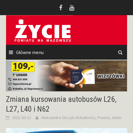
Przeskocz
do
treści
Główne menu
Zmiana kursowania autobusów L26,
L27, L40 i N62
2021-03-11
Aleksandra Olczyk
Aktualności
,
Powiat
,
slider