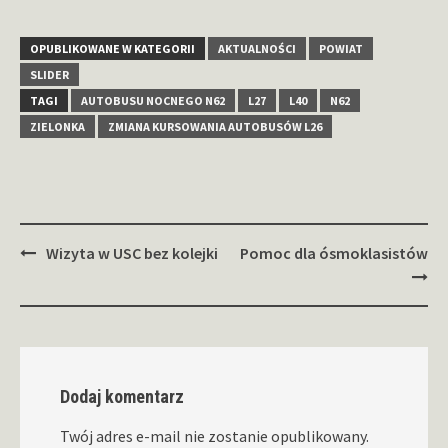
OPUBLIKOWANE W KATEGORII
AKTUALNOŚCI
POWIAT
SLIDER
TAGI
AUTOBUSU NOCNEGO N62
L27
L40
N62
ZIELONKA
ZMIANA KURSOWANIA AUTOBUSÓW L26
Zobacz
Wizyta w USC bez kolejki
Pomoc dla ósmoklasistów
wpisy
Dodaj komentarz
Twój adres e-mail nie zostanie opublikowany.