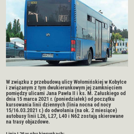
W związku z przebudową ulicy Wołomińskiej w Kobyłce
i związanym z tym dwukierunkowym jej zamknięciem
pomiędzy ulicami Jana Pawła II i ks. M. Załuskiego od
dnia
15 marca 2021 r.
(poniedziałek) od początku
kursowania linii dziennych (linia nocna od nocy
15/16.03.2021 r.) do odwołania (na ok. 2 miesiące)
autobusy linii L26, L27, L40 i N62 zostają skierowane
na trasy objazdowe.
Linia L26 w obu kierunkach: