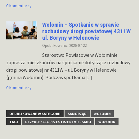
0 komentarzy
Wołomin – Spotkanie w sprawie
rozbudowy drogi powiatowej 4311W
ul. Boryny w Helenowie
Opublikowano: 2026-07-22
Starostwo Powiatowe w Wołominie
zaprasza mieszkańców na spotkanie dotyczące rozbudowy
drogi powiatowej nr 4311W – ul. Boryny w Helenowie
(gmina Wołomin). Podczas spotkania
[...]
0 komentarzy
OPUBLIKOWANE W KATEGORII
SAMORZĄD
WOŁOMIN
TAGI
DEZYNFEKCJA PRZESTRZENI MIEJSKIEJ
WOŁOMIN