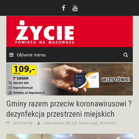
Przeskocz
do
treści
Główne menu
Gminy razem przeciw koronawirusowi ?
dezynfekcja przestrzeni miejskich
2020-04-08
Aleksandra Olczyk
Samorząd
,
Wołomin