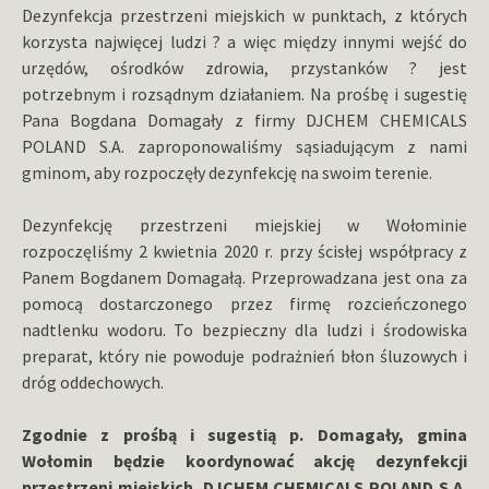
Dezynfekcja przestrzeni miejskich w punktach, z których
korzysta najwięcej ludzi ? a więc między innymi wejść do
urzędów, ośrodków zdrowia, przystanków ? jest
potrzebnym i rozsądnym działaniem. Na prośbę i sugestię
Pana Bogdana Domagały z firmy DJCHEM CHEMICALS
POLAND S.A. zaproponowaliśmy sąsiadującym z nami
gminom, aby rozpoczęły dezynfekcję na swoim terenie.
Dezynfekcję przestrzeni miejskiej w Wołominie
rozpoczęliśmy 2 kwietnia 2020 r. przy ścisłej współpracy z
Panem Bogdanem Domagałą. Przeprowadzana jest ona za
pomocą dostarczonego przez firmę rozcieńczonego
nadtlenku wodoru. To bezpieczny dla ludzi i środowiska
preparat, który nie powoduje podrażnień błon śluzowych i
dróg oddechowych.
Zgodnie z prośbą i sugestią p. Domagały, gmina
Wołomin będzie koordynować akcję dezynfekcji
przestrzeni miejskich. DJCHEM CHEMICALS POLAND S.A.