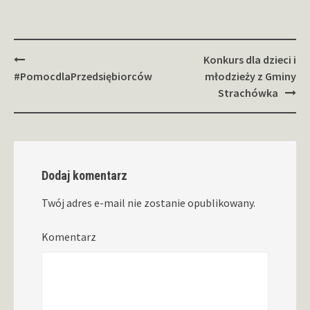
Zobacz
Konkurs dla dzieci i
wpisy
#PomocdlaPrzedsiębiorców
młodzieży z Gminy
Strachówka
Dodaj komentarz
Twój adres e-mail nie zostanie opublikowany.
Komentarz