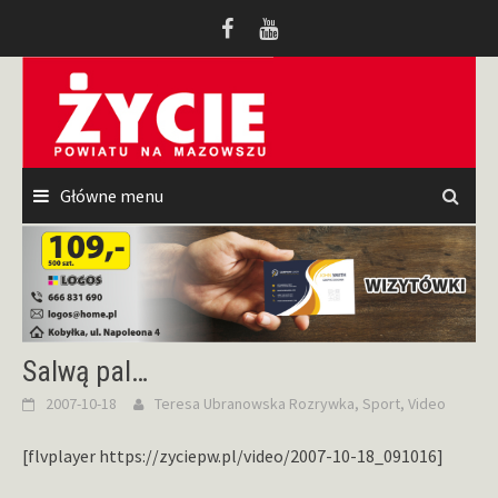
Przeskocz
do
treści
Główne menu
Salwą pal…
2007-10-18
Teresa Ubranowska
Rozrywka
,
Sport
,
Video
[flvplayer https://zyciepw.pl/video/2007-10-18_091016]