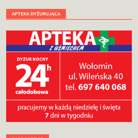
APTEKA DYŻURUJĄCA