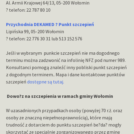
Al. Armii Krajowej 64/13, 05-200 Wołomin
? telefon: 22 787 80 10
Przychodnia DEKAMED ? Punkt szczepień
Lipińska 99, 05-200 Wołomin
? telefon: 22 776 30 31 lub 513 152 576
Jeśli w wybranym punkcie szczepień nie ma dogodnego
terminu można zadzwonić na infolinię NFZ pod numer 989.
Konsultanci pomogą znaleźć inny pobliski punkt szczepień
z dogodnym terminem.. Mapa i dane kontaktowe punktów
szczepień
dostępne są tutaj.
Dowo?z na szczepienia w ramach gminy Wołomin
W uzasadnionych przypadkach osoby (powyżej 70 r.ż. oraz
osoby ze znaczną niepełnosprawnością), które mają
trudność z dotarciem do punktu szczepień be?da? mogły
skorzystać ze specjalnie zorganizowanego przez gminę