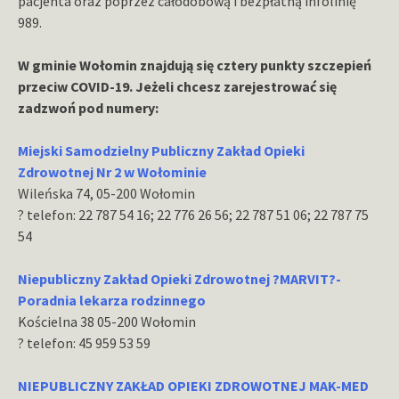
pacjenta oraz poprzez całodobową i bezpłatną infolinię
989.
W gminie Wołomin znajdują się cztery punkty szczepień
przeciw COVID-19. Jeżeli chcesz zarejestrować się
zadzwoń pod numery:
Miejski Samodzielny Publiczny Zakład Opieki
Zdrowotnej Nr 2 w Wołominie
Wileńska 74, 05-200 Wołomin
? telefon: 22 787 54 16; 22 776 26 56; 22 787 51 06; 22 787 75
54
Niepubliczny Zakład Opieki Zdrowotnej ?MARVIT?-
Poradnia lekarza rodzinnego
Kościelna 38 05-200 Wołomin
? telefon: 45 959 53 59
NIEPUBLICZNY ZAKŁAD OPIEKI ZDROWOTNEJ MAK-MED