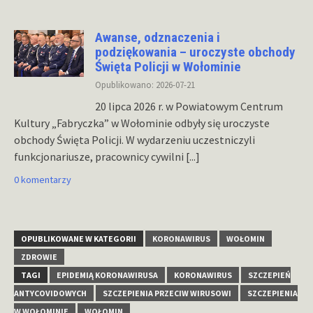
Awanse, odznaczenia i
podziękowania – uroczyste obchody
Święta Policji w Wołominie
Opublikowano: 2026-07-21
20 lipca 2026 r. w Powiatowym Centrum
Kultury „Fabryczka” w Wołominie odbyły się uroczyste
obchody Święta Policji. W wydarzeniu uczestniczyli
funkcjonariusze, pracownicy cywilni
[...]
0 komentarzy
OPUBLIKOWANE W KATEGORII
KORONAWIRUS
WOŁOMIN
ZDROWIE
TAGI
EPIDEMIĄ KORONAWIRUSA
KORONAWIRUS
SZCZEPIEŃ
ANTYCOVIDOWYCH
SZCZEPIENIA PRZECIW WIRUSOWI
SZCZEPIENIA
W WOŁOMINIE
WOŁOMIN