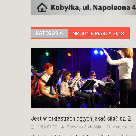
KATEGORIA
NR 507, 8 MARCA 2018
Jest w orkiestrach dętych jakaś siła? cz. 2
2018-03-27
Zbyszek Grabiński
Komentarz