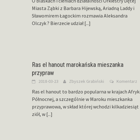
O blaskach i cieniach działalności Orkiestry Dętej
Miasta Ząbki z Barbara Hijewską, Ariadną Laddy i
Sławomirem Łagockim rozmawia Aleksandra
Olczyk ? Bierzecie udział
[...]
Ras el hanout marokańska mieszanka
przypraw
2018-03-23
Zbyszek Grabiński
Komentarz
Ras el hanout to bardzo popularna w krajach Afryk
Północnej, a szczególnie w Maroku mieszkanka
przyprawowa, w skład której wchodzi kilkadziesiąt
ziół, w
[...]