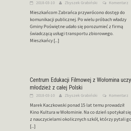
2018-03-10
Zbyszek Grabiński
Komentarz
Mieszkańcom Zabrańca przywrócono dostęp do
komunikacji publicznej. Po wielu próbach władzy
Gminy Poświętne udało się porozumieć z firmą
świadczącą usługi transportu zbiorowego.
Mieszkańcy
[...]
Centrum Edukacji Filmowej z Wołomina uczy
młodzież z całej Polski
2018-03-10
Zbyszek Grabiński
Komentarz
Marek Kaczkowski ponad 15 lat temu prowadził
Kino Kultura w Wołominie. Na co dzień spotykał się
z nauczycielami okolicznych szkół, którzy pytali g
[...]