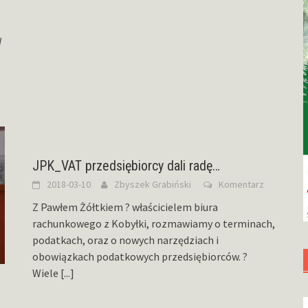
W
JPK_VAT przedsiębiorcy dali radę…
2018-03-10
Zbyszek Grabiński
Komentarz
Z Pawłem Żółtkiem ? właścicielem biura
rachunkowego z Kobyłki, rozmawiamy o terminach,
podatkach, oraz o nowych narzędziach i
obowiązkach podatkowych przedsiębiorców. ?
Wiele
[...]