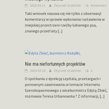
2018-03-11
Zbyszek Grabiński
Komentarz
Taki wniosek nasuwa się nie tylko z obserwacji
komentarzy w sprawie wykonania i ustawienia w
miejskiej przestrzeni rzeźby lubianego psa,
znanego przed laty
[...]
Nie ma niefortunnych projektów
2018-03-10
Zbyszek Grabiński
1
O spotkaniu z dyrekcją szpitala, przetargach i
ponownym zawirowaniu w temacie Internetu
Szerokopasmowego z wiceburmistrz Edytą Zbieć,
rozmawia Teresa Urbanowska ? Z informacji,
[...]