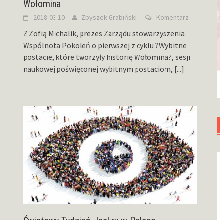
Wołomina
2018-03-10
Zbyszek Grabiński
Komentarz
Z Zofią Michalik, prezes Zarządu stowarzyszenia
Wspólnota Pokoleń o pierwszej z cyklu ?Wybitne
postacie, które tworzyły historię Wołomina?, sesji
naukowej poświęconej wybitnym postaciom,
[...]
o