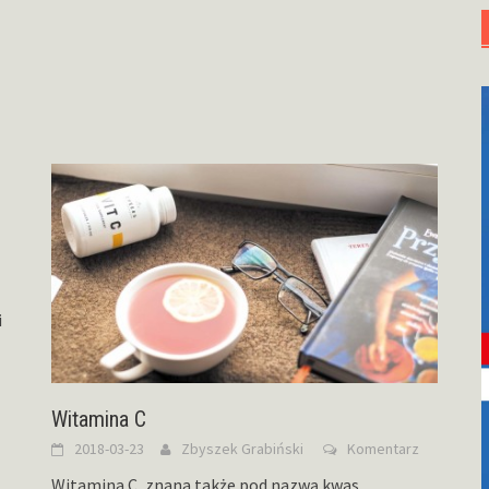
i
Witamina C
2018-03-23
Zbyszek Grabiński
Komentarz
Witamina C, znana także pod nazwą kwas