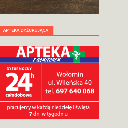
APTEKA DYŻURUJĄCA