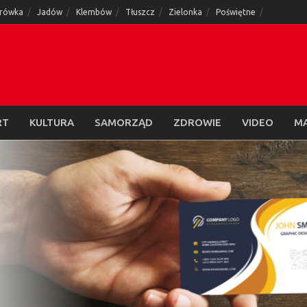
rówka
Jadów
Klembów
Tłuszcz
Zielonka
Poświętne
RT
KULTURA
SAMORZĄD
ZDROWIE
VIDEO
M