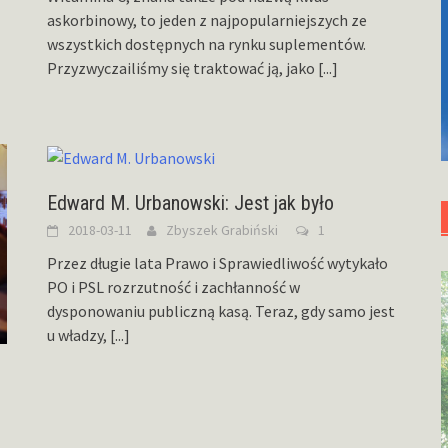
askorbinowy, to jeden z najpopularniejszych ze
wszystkich dostępnych na rynku suplementów.
Przyzwyczailiśmy się traktować ją, jako
[...]
Edward M. Urbanowski: Jest jak było
2018-03-11
Zbyszek Grabiński
1
Przez długie lata Prawo i Sprawiedliwość wytykało
PO i PSL rozrzutność i zachłanność w
dysponowaniu publiczną kasą. Teraz, gdy samo jest
u władzy,
[...]