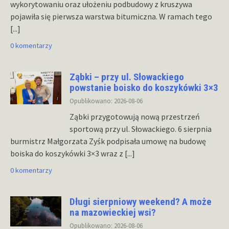
wykorytowaniu oraz ułożeniu podbudowy z kruszywa
pojawiła się pierwsza warstwa bitumiczna. W ramach tego
[...]
0 komentarzy
Ząbki – przy ul. Słowackiego
powstanie boisko do koszykówki 3×3
Opublikowano: 2026-08-06
Ząbki przygotowują nową przestrzeń
sportową przy ul. Słowackiego. 6 sierpnia
burmistrz Małgorzata Zyśk podpisała umowę na budowę
boiska do koszykówki 3×3 wraz z
[...]
0 komentarzy
Długi sierpniowy weekend? A może
na mazowieckiej wsi?
Opublikowano: 2026-08-06