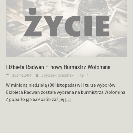
Elżbieta Radwan – nowy Burmistrz Wołomina
2014-12-04
Zbyszek Grabiński
4
W minioną niedzielę (30 listopada) w II turze wyborów
Elżbieta Radwan została wybrana na burmistrza Wołomina
? poparło ją 8639 osób zaś jej
[...]