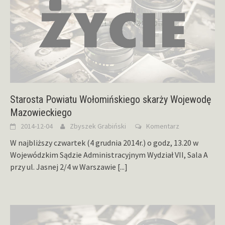
Starosta Powiatu Wołomińskiego skarży Wojewodę
Mazowieckiego
2014-12-04
Zbyszek Grabiński
Komentarz
W najbliższy czwartek (4 grudnia 2014r.) o godz, 13.20 w
Wojewódzkim Sądzie Administracyjnym Wydział VII, Sala A
przy ul. Jasnej 2/4 w Warszawie
[...]