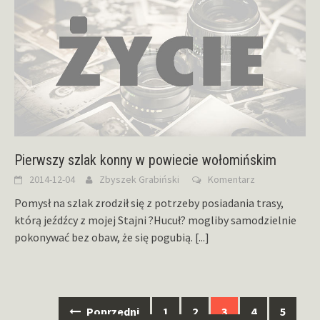
Pierwszy szlak konny w powiecie wołomińskim
2014-12-04
Zbyszek Grabiński
Komentarz
Pomysł na szlak zrodził się z potrzeby posiadania trasy,
którą jeźdźcy z mojej Stajni ?Hucuł? mogliby samodzielnie
pokonywać bez obaw, że się pogubią.
[...]
Nawigacja
Poprzedni
1
2
3
4
5