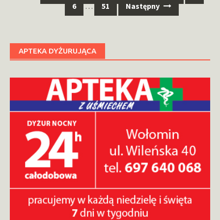
po
6
…
51
Następny
wpisach
APTEKA DYŻURUJĄCA