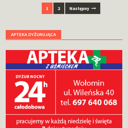
Nawigacja
1
2
Następny
po
wpisach
APTEKA DYŻURUJĄCA