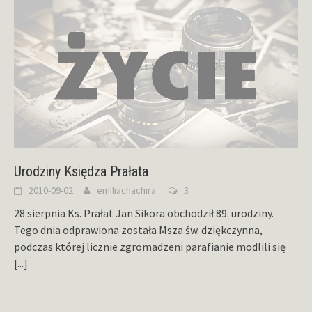
Urodziny Księdza Prałata
2010-09-02
emiliachachira
3
28 sierpnia Ks. Prałat Jan Sikora obchodził 89. urodziny.
Tego dnia odprawiona została Msza św. dziękczynna,
podczas której licznie zgromadzeni parafianie modlili się
[...]