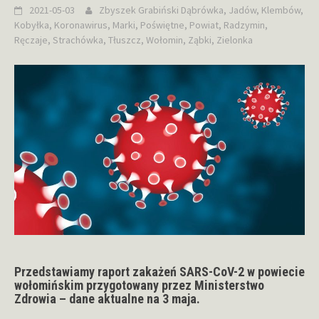
2021-05-03
Zbyszek Grabiński
Dąbrówka
,
Jadów
,
Klembów
,
Kobyłka
,
Koronawirus
,
Marki
,
Poświętne
,
Powiat
,
Radzymin
,
Ręczaje
,
Strachówka
,
Tłuszcz
,
Wołomin
,
Ząbki
,
Zielonka
Przedstawiamy raport zakażeń SARS-CoV-2 w powiecie
wołomińskim przygotowany przez Ministerstwo
Zdrowia – dane aktualne na 3 maja.