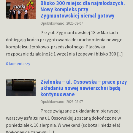
Blisko 300 miejsc dla najmłodszych.
Nowy kompleks przy
Zygmuntowskiej niemal gotowy
Opublikowano: 2026-08-07
Przy ul. Zygmuntowskiej 18 w Markach
dobiegają końca przygotowania do uruchomienia nowego
kompleksu żłobkowo-przedszkolnego. Placówka
rozpocznie działalność 1 września i zapewni blisko 300
[...]
0 komentarzy
Zielonka – ul. Ossowska – prace przy
układaniu nowej nawierzchni będą
kontynuowane
Opublikowano: 2026-08-07
Prace związane z układaniem pierwszej
warstwy asfaltu na ul. Ossowskiej zostaną dokończone w
poniedziałek, 10 sierpnia. W weekend (sobota i niedziela)
Wykonawca zapewni
[...]