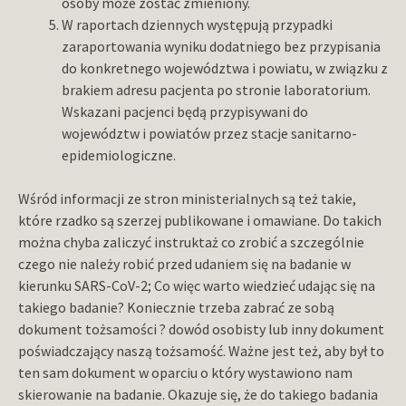
osoby może zostać zmieniony.
W raportach dziennych występują przypadki
zaraportowania wyniku dodatniego bez przypisania
do konkretnego województwa i powiatu, w związku z
brakiem adresu pacjenta po stronie laboratorium.
Wskazani pacjenci będą przypisywani do
województw i powiatów przez stacje sanitarno-
epidemiologiczne.
Wśród informacji ze stron ministerialnych są też takie,
które rzadko są szerzej publikowane i omawiane. Do takich
można chyba zaliczyć instruktaż co zrobić a szczególnie
czego nie należy robić przed udaniem się na badanie w
kierunku SARS-CoV-2; Co więc warto wiedzieć udając się na
takiego badanie? Koniecznie trzeba zabrać ze sobą
dokument tożsamości ? dowód osobisty lub inny dokument
poświadczający naszą tożsamość. Ważne jest też, aby był to
ten sam dokument w oparciu o który wystawiono nam
skierowanie na badanie. Okazuje się, że do takiego badania