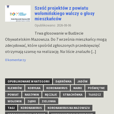
Sześć projektów z powiatu
wołomińskiego walczy o głosy
mieszkańców
Opublikowano: 2026-08-06
Trwa głosowanie w Budżecie
Obywatelskim Mazowsza. Do 7 września mieszkańcy mogą
zdecydować, które spośród zgłoszonych przedsięwzięć
otrzymają szansę na realizację. Na liście znalazło
[...]
0 komentarzy
OPUBLIKOWANE W KATEGORII
DĄBRÓWKA
JADÓW
KLEMBÓW
KOBYŁKA
KORONAWIRUS
MARKI
POŚWIĘTNE
POWIAT
RADZYMIN
RĘCZAJE
STRACHÓWKA
TŁUSZCZ
WOŁOMIN
ZĄBKI
ZIELONKA
TAGI
KORONAWIRUS
KORONAWIRUS NA MAZOWSZU