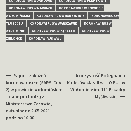
KORONAWIRUS W JADOWIE
KORONAWIRUS W KLEMBOWIE
KORONAWIRUS W MARKACH
KORONAWIRUS W POWIECIE
WOŁOMIŃSKIM
KORONAWIRUS W RADZYMINIE
KORONAWIRUS W
TŁUSZCZU
KORONAWIRUS W WARSZAWIE
KORONAWIRUS W
WOŁOMINIE
KORONAWIRUS W ZĄBKACH
KORONAWIRUS W
ZIELONCE
KORONAWIRUS WWL
Zobacz
Raport zakażeń
Uroczystość Pożegnania
wpisy
koronawirusem (SARS-CoV-
Kadetów klas III w I LO PUL w
2) w powiecie wołomińskim
Wołominie im. 111 Eskadry
– dane pochodzą z
Myśliwskiej
Ministerstwa Zdrowia,
aktualne na 2.05.2021
godzina 10:00